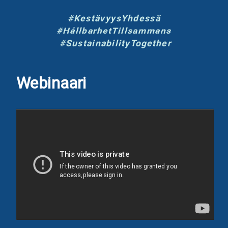
#KestävyysYhdessä
#HållbarhetTillsammans
#SustainabilityTogether
Webinaari
ACCESSIBILITY STATEMENT
This accessibility statement (updated 14th January
2021) concerns the website created by Taiqa Digital
Oy and is used for purposes of webinars (hereinafter
called webinar hub or plainly hub). The hub contains